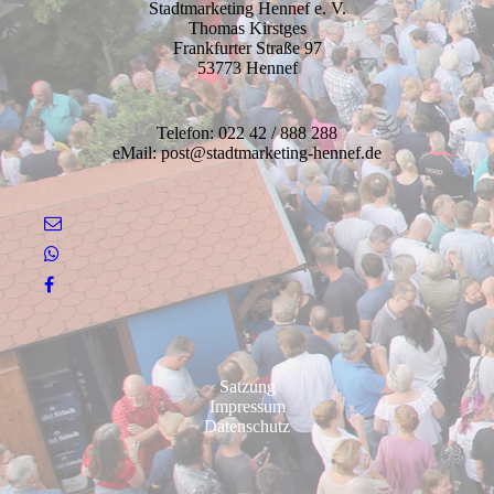
Stadtmarketing Hennef e. V.
Thomas Kirstges
Frankfurter Straße 97
53773 Hennef
Telefon: 022 42 / 888 288
eMail: post@stadtmarketing-hennef.de
Satzung
Impressum
Datenschutz