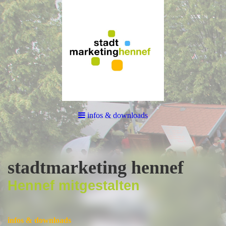
infos & downloads
stadtmarketing hennef
Hennef mitgestalten
infos & downloads